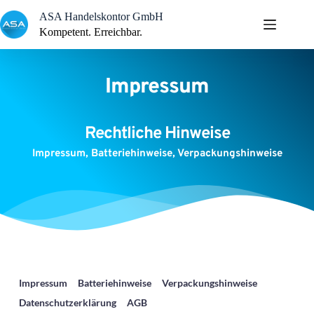
Zum
ASA Handelskontor GmbH
Inhalt
springen
Kompetent. Erreichbar.
Impressum
Rechtliche Hinweise
Impressum, Batteriehinweise, Verpackungshinweise
Impressum
Batteriehinweise
Verpackungshinweise
Datenschutzerklärung
AGB